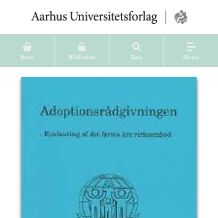
Kurv
Bibliotek
Søg
Menu