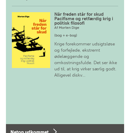
Når freden står for skud
Pacifisme og retfærdig krig i
politisk filosofi
Af
Morten Dige
(bog + e-bog)
Krige forekommer udsigtsløse
og forfejlede, ekstremt
ødelæggende og
omkostningsfulde. Det ser ikke
ud til, at krig virker særlig godt.
Alligevel diskv…
Netop udkommet