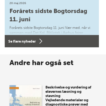
20 maj 2026
Forårets sidste Bogtorsdag
11. juni
Forårets sidste Bogtorsdag 11. juni Vær med, når vi
sammen med Det Kgl. Bibliotek i Aarhus fejrer
forfatterne bag vores nyes…
Se flere nyheder
8 maj 2026
Spar op til 70% til sommer-
Andre har også set
lagersalg!
Vi gentager succesen og inviterer igen i år til vores
store sommer-lagersalg, så sæt kryds i kalenderen
Beskrivelse og vurdering af
onsdag den 10. j…
elevernes læsning og
stavning
Vejledende materialer og
diagnostiske prøver med