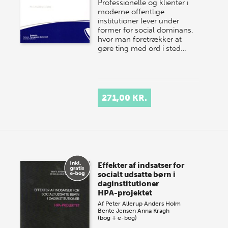
Professionelle og klienter i
moderne offentlige
institutioner lever under
former for social dominans,
hvor man foretrækker at
gøre ting med ord i sted…
271,00 KR.
Effekter af indsatser for
socialt udsatte børn i
daginstitutioner
HPA-projektet
Af
Peter Allerup
Anders Holm
Bente Jensen
Anna Kragh
(bog + e-bog)