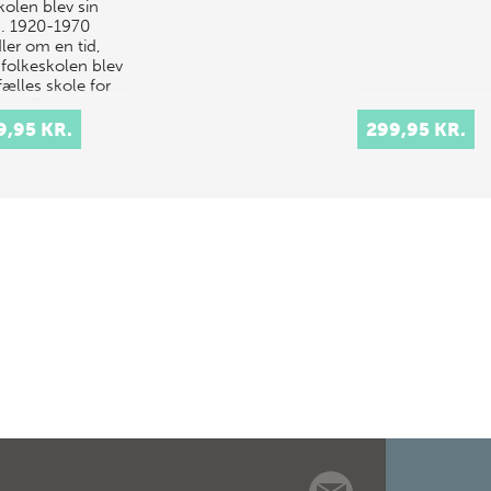
kolen blev sin
. 1920-1970
ler om en tid,
 folkeskolen blev
fælles skole for
 de fleste børn,
or stadig flere
9,95 KR.
299,95 KR.
…