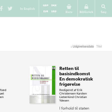
GBP
DKK
In English
EUR
USD
Kurv
Bibliotek
Søg
↓
Udgivelsesdato
Titel
m
Retten til
basisindkomst
En demokratisk
frigørelse
foed
Redigeret af
Erik
ael
Christensen
Karsten
sen
Lieberkind
Christian
Ydesen
I forhold til staten