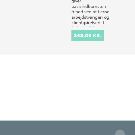
giver
basisindkomsten
frihed ved at fjerne
arbejdstvangen og
klientgørelsen. I
forhold til familien
sikrer den økonomisk
348,00 KR.
uafhængi…