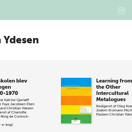
n Ydesen
skolen blev
Learning fro
 egen
the Other
0-1970
Intercultural
Metalogues
e Katrine Gjerløff
e Faye Jacobsen
Ellen
Redigeret af
Oleg Koe
ard
Christian Ydesen
Joakim Kromann
Mich
eret af
Charlotte
Paulsen
Christian Yde
Ning de Coninck-
+ e-bog)