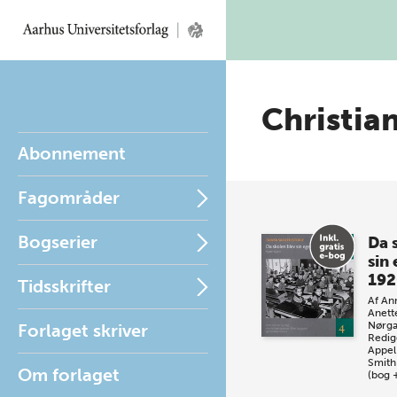
Christia
Abonnement
Fagområder
Bogserier
Da 
sin
192
Tidsskrifter
Af
Ann
Anett
Nørga
Forlaget skriver
Redig
Appel
Smith
Om forlaget
(bog 