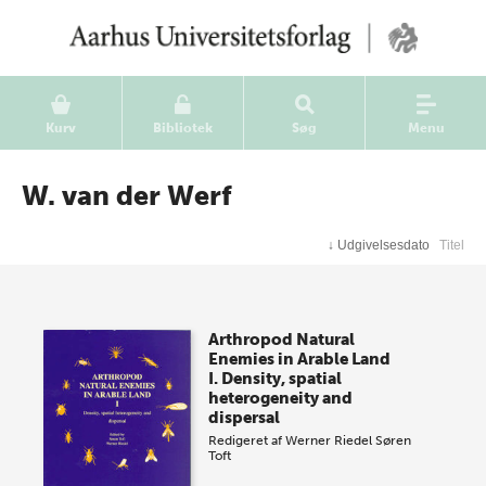
Kurv
Bibliotek
Søg
Menu
W. van der Werf
↓
Udgivelsesdato
Titel
Arthropod Natural
Enemies in Arable Land
I. Density, spatial
heterogeneity and
dispersal
Redigeret af
Werner Riedel
Søren
Toft