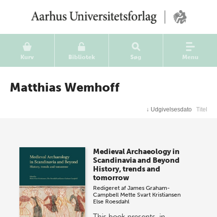
Kurv
Bibliotek
Søg
Menu
Matthias Wemhoff
↓
Udgivelsesdato
Titel
Medieval Archaeology in
Scandinavia and Beyond
History, trends and
tomorrow
Redigeret af
James Graham-
Campbell
Mette Svart Kristiansen
Else Roesdahl
This book presents, in