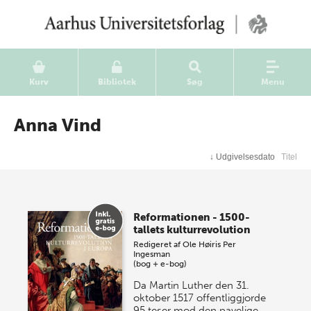
Kurv
Bibliotek
Søg
Menu
Anna Vind
↓
Udgivelsesdato
Titel
Reformationen - 1500-
tallets kulturrevolution
Redigeret af
Ole Høiris
Per
Ingesman
(bog + e-bog)
Da Martin Luther den 31.
oktober 1517 offentliggjorde
95 teser mod den pavelige