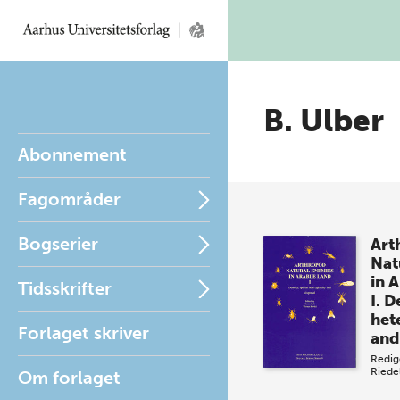
B. Ulber
Abonnement
Fagområder
Bogserier
Art
Nat
in 
Tidsskrifter
I. D
het
Forlaget skriver
and
Redig
Riede
Om forlaget