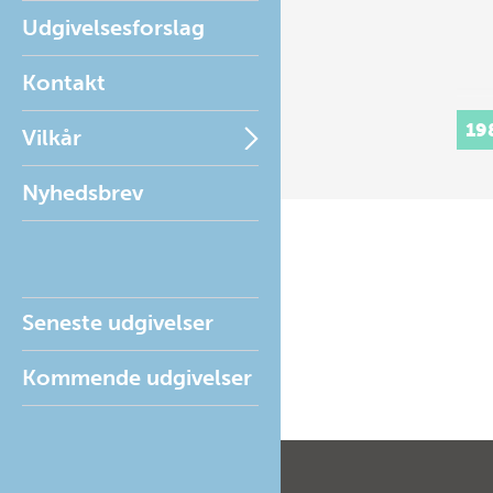
Udgivelsesforslag
Kontakt
19
Vilkår
Nyhedsbrev
Seneste udgivelser
Kommende udgivelser