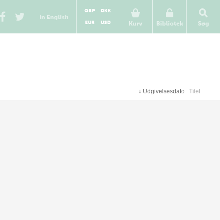
GBP
DKK
In English
EUR
USD
Kurv
Bibliotek
Søg
↓
Udgivelsesdato
Titel