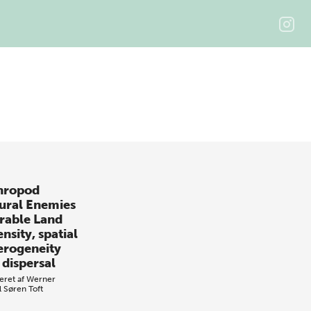
hropod
ural Enemies
Arable Land
ensity, spatial
erogeneity
 dispersal
eret af
Werner
l
Søren Toft