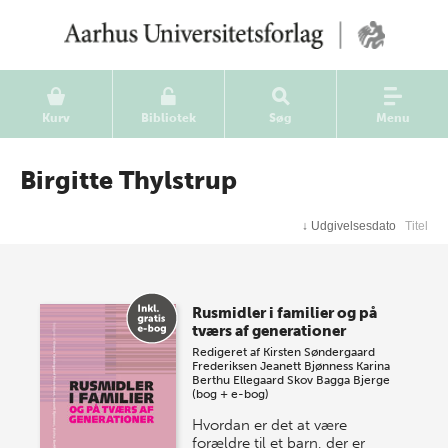
Kurv
Bibliotek
Søg
Menu
Birgitte Thylstrup
↓
Udgivelsesdato
Titel
Rusmidler i familier og på
tværs af generationer
Redigeret af
Kirsten Søndergaard
Frederiksen
Jeanett Bjønness
Karina
Berthu Ellegaard Skov
Bagga Bjerge
(bog + e-bog)
Hvordan er det at være
forældre til et barn, der er