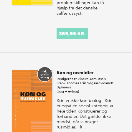
problemstillinger kan få
hjælp fra det danske
velfærdssyst…
269,95 KR.
Køn og rusmidler
Redigeret af
Vibeke Asmussen
Frank
Thomas Friis Søgaard
Jeanett
Bjønness
(bog + e-bog)
Køn er ikke kun biologi. Køn
er også en social kategori, vi
hele tiden konstruerer og
forhandler. Det gælder ikke
mindst, når vi bruger
rusmidler. I K…