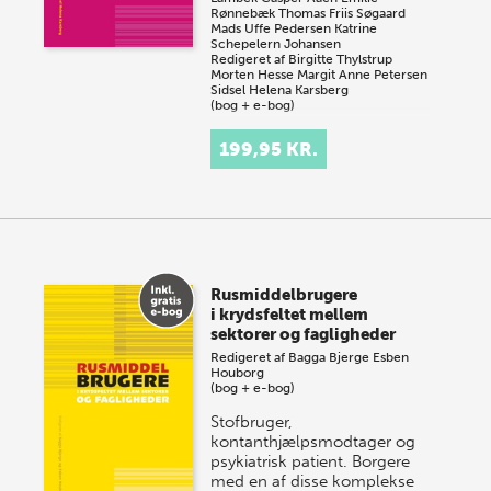
Rønnebæk
Thomas Friis Søgaard
Mads Uffe Pedersen
Katrine
Schepelern Johansen
Redigeret af
Birgitte Thylstrup
Morten Hesse
Margit Anne Petersen
Sidsel Helena Karsberg
(bog + e-bog)
Psykisk sårbarhed fylder i
199,95 KR.
hverdagslivet for mange
mennesker og optræder ofte
sammen med brug af
rusmidler. En betragtelig
andel, der diagnosticeres
m…
Rusmiddelbrugere
i krydsfeltet mellem
sektorer og fagligheder
Redigeret af
Bagga Bjerge
Esben
Houborg
(bog + e-bog)
Stofbruger,
kontanthjælpsmodtager og
psykiatrisk patient. Borgere
med en af disse komplekse