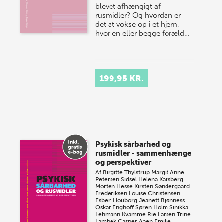
blevet afhængigt af
rusmidler? Og hvordan er
det at vokse op i et hjem,
hvor en eller begge foræld…
199,95 KR.
Psykisk sårbarhed og
rusmidler - sammenhænge
og perspektiver
Af
Birgitte Thylstrup
Margit Anne
Petersen
Sidsel Helena Karsberg
Morten Hesse
Kirsten Søndergaard
Frederiksen
Louise Christensen
Esben Houborg
Jeanett Bjønness
Oskar Enghoff
Søren Holm
Sinikka
Lehmann Kvamme
Rie Larsen
Trine
Lambek
Casper Aaen
Emilie