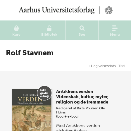
Kurv
Bibliotek
Søg
Menu
Rolf Stavnem
↓
Udgivelsesdato
Titel
Antikkens verden
Videnskab, kultur, myter,
religion og de fremmede
Redigeret af
Birte Poulsen
Ole
Høiris
(bog + e-bog)
Med Antikkens verden
afslutter Aarhus