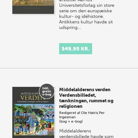
Universitetsforlag sin store
serie om den europæiske
kultur- og idéhistorie.
Antikkens kultur havde sit
udspring…
549,95 KR.
Middelalderens verden
Verdensbilledet,
tænkningen, rummet og
religionen
Redigeret af
Ole Høiris
Per
Ingesman
(bog + e-bog)
Middelalderens
verdensbillede havde som