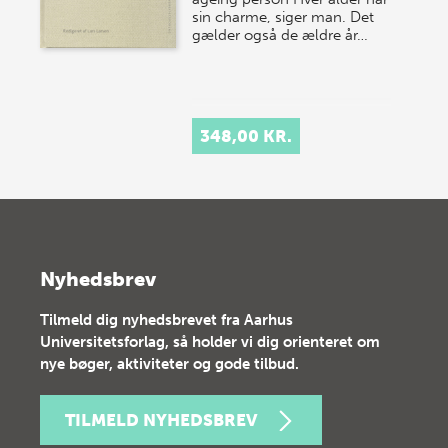
sin charme, siger man. Det
gælder også de ældre år…
348,00 KR.
Nyhedsbrev
Tilmeld dig nyhedsbrevet fra Aarhus
Universitetsforlag, så holder vi dig orienteret om
nye bøger, aktiviteter og gode tilbud.
TILMELD NYHEDSBREV