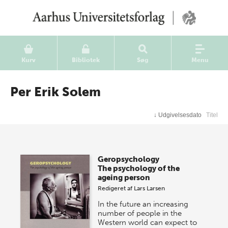
Kurv
Bibliotek
Søg
Menu
Per Erik Solem
↓
Udgivelsesdato
Titel
Geropsychology
The psychology of the
ageing person
Redigeret af
Lars Larsen
In the future an increasing
number of people in the
Western world can expect to