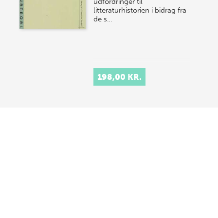
udfordringer til
litteraturhistorien i bidrag fra
de s…
198,00 KR.