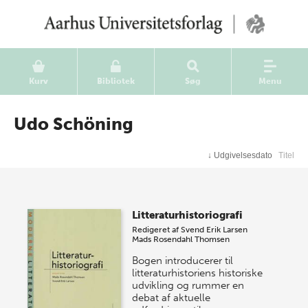
Kurv
Bibliotek
Søg
Menu
Udo Schöning
↓
Udgivelsesdato
Titel
Litteraturhistoriografi
Redigeret af
Svend Erik Larsen
Mads Rosendahl Thomsen
Bogen introducerer til
litteraturhistoriens historiske
udvikling og rummer en
debat af aktuelle