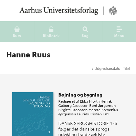
Kurv
Bibliotek
Søg
Menu
Hanne Ruus
↓
Udgivelsesdato
Titel
Bøjning og bygning
Redigeret af
Ebba Hjorth
Henrik
Galberg Jacobsen
Bent Jørgensen
Birgitte Jacobsen
Merete Korvenius
Jørgensen
Laurids Kristian Fahl
DANSK SPROGHISTORIE 1-6
følger det danske sprogs
udvikling fra de ældste