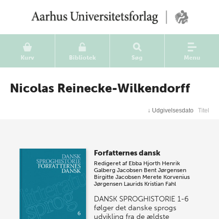
Kurv
Bibliotek
Søg
Menu
Nicolas Reinecke-Wilkendorff
↓
Udgivelsesdato
Titel
Forfatternes dansk
Redigeret af
Ebba Hjorth
Henrik
Galberg Jacobsen
Bent Jørgensen
Birgitte Jacobsen
Merete Korvenius
Jørgensen
Laurids Kristian Fahl
DANSK SPROGHISTORIE 1-6
følger det danske sprogs
udvikling fra de ældste