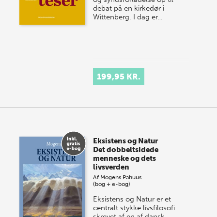
debat på en kirkedør i
Wittenberg. I dag er…
199,95 KR.
Eksistens og Natur
Det dobbeltsidede
menneske og dets
livsverden
Af
Mogens Pahuus
(bog + e-bog)
Eksistens og Natur er et
centralt stykke livsfilosofi
skrevet af en af dansk