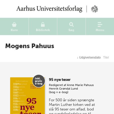
Kurv
Bibliotek
Søg
Menu
Mogens Pahuus
↓
Udgivelsesdato
Titel
95 nye teser
Redigeret af
Anne Marie Pahuus
Henrik Grøndal Lund
(bog + e-bog)
For 500 år siden sprængte
Martin Luther kirken ved at
slå 95 teser om aflad, bod
og syndsforladelse op til