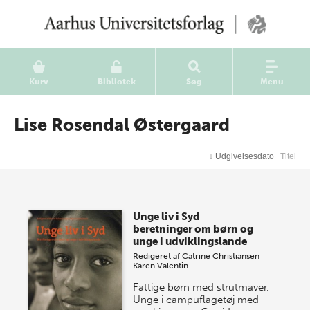
Kurv
Bibliotek
Søg
Menu
Lise Rosendal Østergaard
↓
Udgivelsesdato
Titel
Unge liv i Syd
beretninger om børn og
unge i udviklingslande
Redigeret af
Catrine Christiansen
Karen Valentin
Fattige børn med strutmaver.
Unge i campuflagetøj med