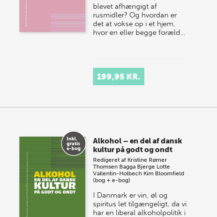
blevet afhængigt af
rusmidler? Og hvordan er
det at vokse op i et hjem,
hvor en eller begge foræld…
199,95 KR.
Alkohol – en del af dansk
kultur på godt og ondt
Redigeret af
Kristine Rømer
Thomsen
Bagga Bjerge
Lotte
Vallentin-Holbech
Kim Bloomfield
(bog + e-bog)
I Danmark er vin, øl og
spiritus let tilgængeligt, da vi
har en liberal alkoholpolitik i