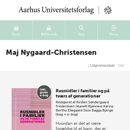
Kurv
Bibliotek
Søg
Menu
Maj Nygaard-Christensen
↓
Udgivelsesdato
Titel
Rusmidler i familier og på
tværs af generationer
Redigeret af
Kirsten Søndergaard
Frederiksen
Jeanett Bjønness
Karina
Berthu Ellegaard Skov
Bagga Bjerge
(bog + e-bog)
Hvordan er det at være
forældre til et barn, der er