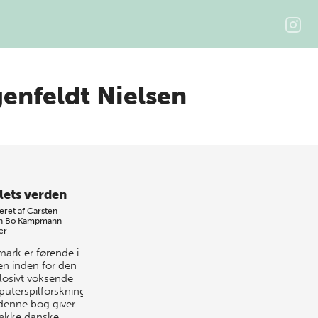
enfeldt Nielsen
llets verden
eret af
Carsten
n
Bo Kampmann
er
ark er førende i
en inden for den
losivt voksende
uterspilforskning,
 denne bog giver
ække danske