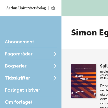
Simon Eg
Abonnement
Fagområder
Bogserier
Spi
Redig
Jesse
Tidsskrifter
Walth
Danm
Forlaget skriver
verd
eksp
comp
Om forlaget
og i
en r