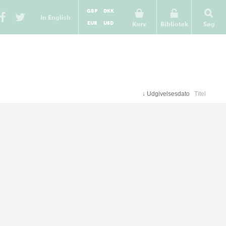
GBP
DKK
In English
EUR
USD
Kurv
Bibliotek
Søg
↓
Udgivelsesdato
Titel