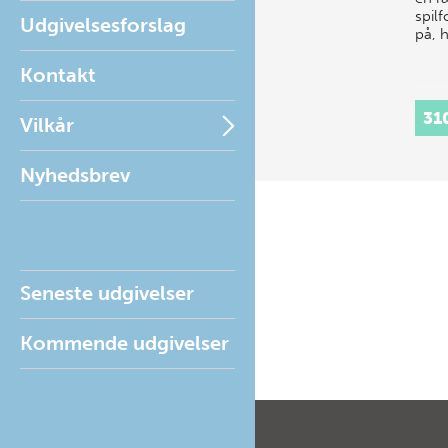
spil
Udgivelsesforslag
på, 
Kontakt
31
Vilkår
Nyhedsbrev
Seneste udgivelser
Kommende udgivelser