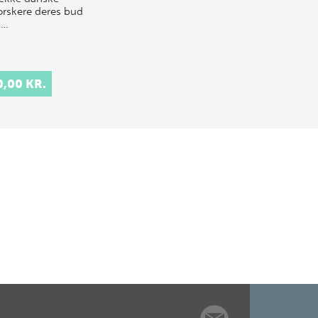
forskere deres bud
h…
0,00 KR.