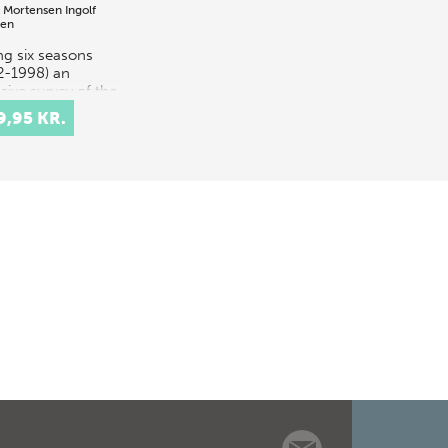
 Mortensen
Ingolf
sen
ng six seasons
2-1998) an
sive survey of the
t Nebo region
9,95 KR.
accomplished
r the auspices of
Franciscan
aeological Insti…