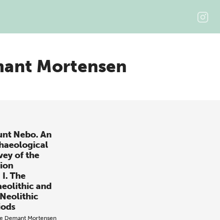
mant Mortensen
nt Nebo. An
haeological
vey of the
ion
 I. The
aeolithic and
 Neolithic
iods
ge Demant Mortensen