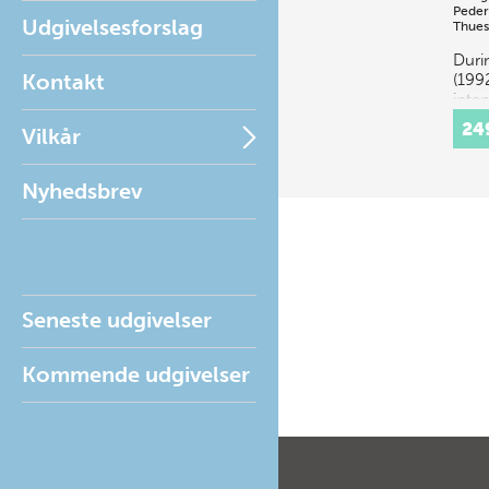
Peder
Udgivelsesforslag
Thue
Duri
Kontakt
(199
inten
Moun
24
Vilkår
was 
unde
the 
Nyhedsbrev
Arch
Seneste udgivelser
Kommende udgivelser