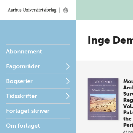
Inge De
Abonnement
Fagområder
Bogserier
Mou
Arc
Sur
Tidsskrifter
Reg
Vol.
Forlaget skriver
Pal
the
Per
Om forlaget
Af
In