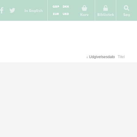
GBP
DKK
In English
EUR
USD
Kurv
Bibliotek
Søg
↓
Udgivelsesdato
Titel