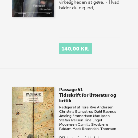
virkeligheden at gøre. - Hvad
bilder du dig ind,…
140,00 KR.
Passage 51
Tidsskrift for litteratur og
kritik
Redigeret af
Tore Rye Andersen
Christina Blangstrup Dahl
Rasmus
Jøssing Emmertsen
Max Ipsen
Stefan Iversen
Tine Engel
Mogensen
Camilla Skovbjerg
Paldam
Mads Rosendahl Thomsen