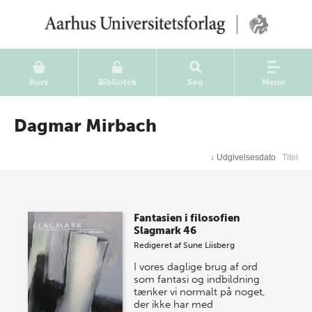
Kurv
Bibliotek
Søg
Menu
Dagmar Mirbach
↓
Udgivelsesdato
Titel
Fantasien i filosofien
Slagmark 46
Redigeret af
Sune Liisberg
I vores daglige brug af ord
som fantasi og indbildning
tænker vi normalt på noget,
der ikke har med