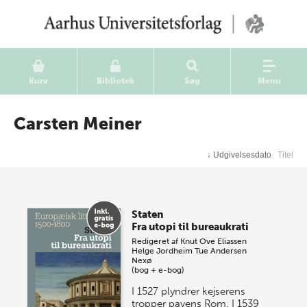
Kurv
Bibliotek
Søg
Menu
Carsten Meiner
↓
Udgivelsesdato
Titel
Staten
Fra utopi til bureaukrati
Redigeret af
Knut Ove Eliassen
Helge Jordheim
Tue Andersen
Nexø
(bog + e-bog)
I 1527 plyndrer kejserens
tropper pavens Rom. I 1539