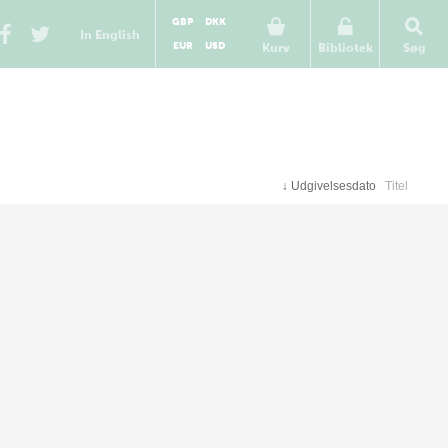
GBP
DKK
In English
EUR
USD
Kurv
Bibliotek
Søg
↓
Udgivelsesdato
Titel