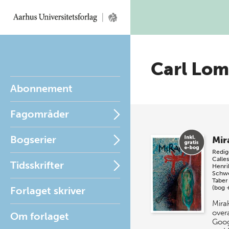
Carl Lom
Abonnement
Fagområder
Bogserier
Mir
Redig
Calle
Tidsskrifter
Henri
Schw
Taber
(bog 
Forlaget skriver
Mirak
overa
Om forlaget
Goog