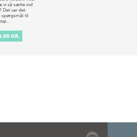
e vi så sætte ind
? Det var det
 spørgsmål til
 top…
8,00 KR.