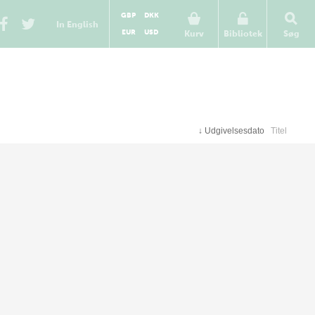
GBP
DKK
In English
EUR
USD
Kurv
Bibliotek
Søg
↓
Udgivelsesdato
Titel