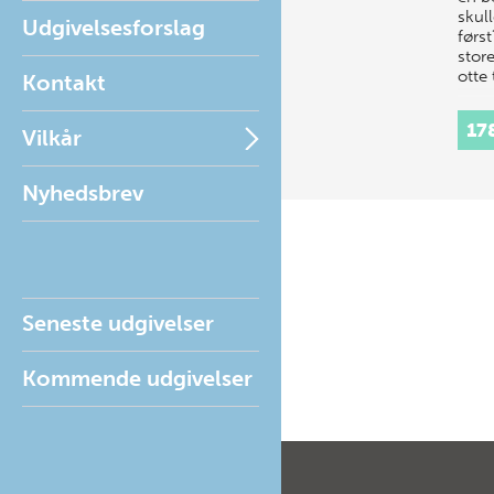
skull
Udgivelsesforslag
først
store
otte
Kontakt
17
Vilkår
Nyhedsbrev
Seneste udgivelser
Kommende udgivelser