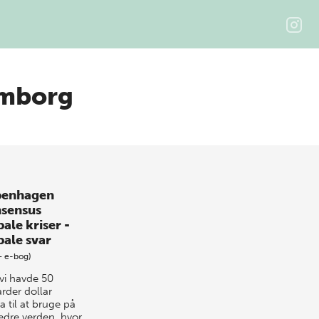
omborg
enhagen
sensus
ale kriser -
bale svar
+ e-bog)
 vi havde 50
arder dollar
a til at bruge på
edre verden, hvor