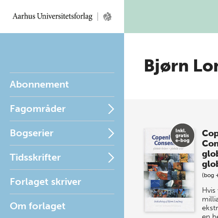
Bjørn L
Abonnement
Fagområder
Bogserier
Cop
Con
glob
Tidsskrifter
glo
(bog 
Forlaget skriver
Hvis
milli
Om forlaget
ekstr
en b