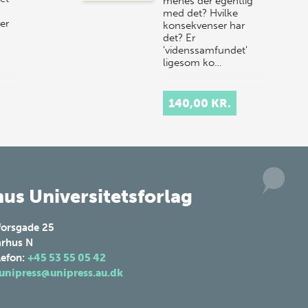
menes der egentlig
med det? Hvilke
der
konsekvenser har
det? Er
'videnssamfundet'
ligesom ko…
140,00 KR.
us Universitetsforlag
forsgade 25
rhus N
lefon:
+45 53 55 05 42
unipress@unipress.au.dk