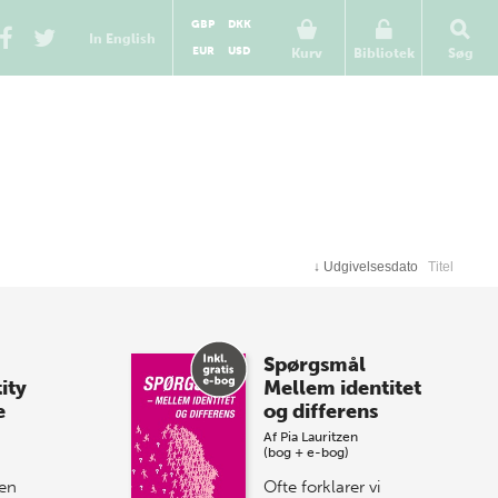
GBP
DKK
In English
EUR
USD
Kurv
Bibliotek
Søg
↓
Udgivelsesdato
Titel
Spørgsmål
ity
Mellem identitet
e
og differens
Af
Pia Lauritzen
(bog + e-bog)
en
Ofte forklarer vi