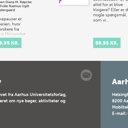
sen
Diana M. Røpcke
altid for at blive
Trolle
Rasmus Ugilt
klogere? Eller er 
Østergaard
nogle spørgsmål,
epauser er
som vi…
erien, hvor
orskere fra
us Universitet
idler deres viden
9,95 KR.
59,95 KR.
entrale emner
tro, universet og
ik. Idéen er at k…
v
Aarh
vet fra Aarhus Universitetsforlag,
Helsing
teret om nye bøger, aktiviteter og
8200
Aa
Mobilte
E-mail: