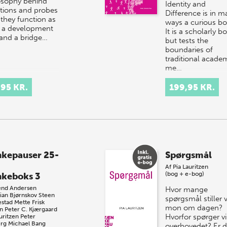
osophy behind
Identity and
tions and probes
Difference is in m
they function as
ways a curious bo
 a development
It is a scholarly b
 and a bridge…
but tests the
boundaries of
traditional acade
me…
,95 KR.
199,95 KR.
kepauser 25-
Spørgsmål
Af
Pia Lauritzen
(bog + e-bog)
keboks 3
end Andersen
Hvor mange
tian Bjørnskov
Steen
spørgsmål stiller v
stad
Mette Frisk
mon om dagen?
n
Peter C. Kjærgaard
Hvorfor spørger vi
uritzen
Peter
rg
Michael Bang
overhovedet? Er d