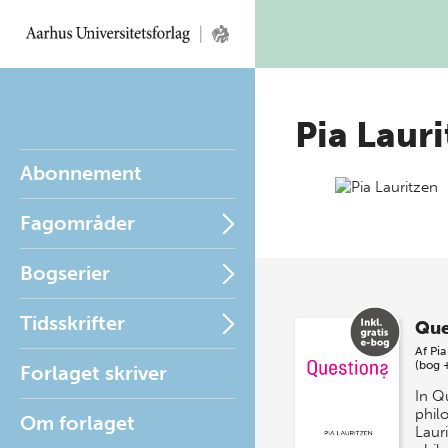
Pia Laur
Abonnement
Fagområder
Bogserier
Tidsskrifter
Que
Af
Pia
(bog 
Forlaget skriver
In Q
phil
Om forlaget
Laur