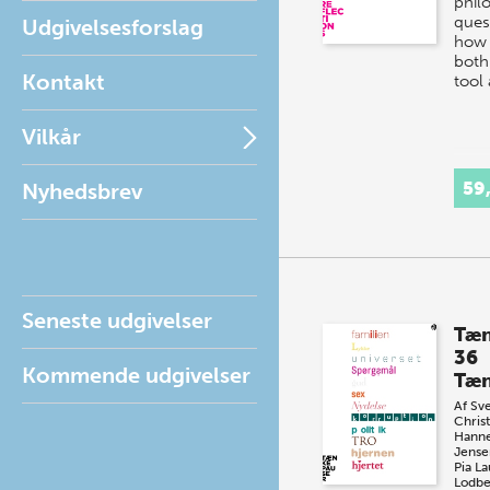
phil
ques
Udgivelsesforslag
how 
both
Kontakt
tool
Vilkår
59
Nyhedsbrev
Seneste udgivelser
Tæn
36
Kommende udgivelser
Tæn
Af
Sv
Chris
Hanne
Jense
Pia La
Lodbe