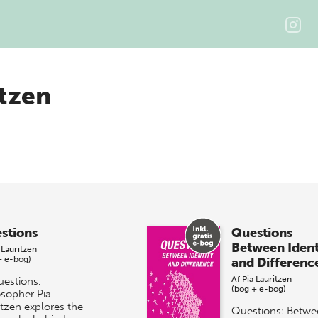
itzen
stions
Questions
Between Ident
 Lauritzen
+ e-bog)
and Differenc
Af
Pia Lauritzen
uestions,
(bog + e-bog)
osopher Pia
itzen explores the
Questions: Betwe