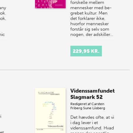
forskelle mellem
any
mennesker med be­
ok.
grebet kultur. Men
ook,
det forklarer ikke,
hvorfor mennesker
forstår sig selv som
mic
nogen, der adskiller…
229,95 KR.
Videnssamfundet
Slagmark 52
Redigeret af
Carsten
Friberg
Sune Liisberg
i
Det hævdes ofte, at vi
i dag lever i et
videnssamfund. Hvad
et