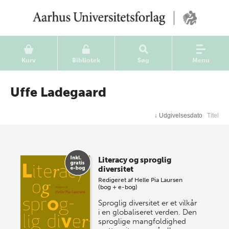
Kurv
Bibliotek
Søg
Menu
Uffe Ladegaard
↓
Udgivelsesdato
Titel
Literacy og sproglig
diversitet
Redigeret af
Helle Pia Laursen
(bog + e-bog)
Sproglig diversitet er et vilkår
i en globaliseret verden. Den
sproglige mangfoldighed