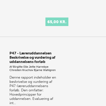
65,00 KR.
P47 - Læreruddannelsen
Beskrivelse og vurdering af
uddannelsens forløb
Af
Birgitte Elle
Jette Harrebye
Chresten Kruchov
Bjarne Wahlgren
Denne rapport indeholder en
beskrivelse og vurdering af
P47-læreruddannelsens
forløb. Den omfatter:
Hovedprincipper for
uddannelsen. Evaluering af
int…