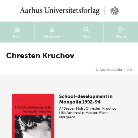
Kurv
Bibliotek
Søg
Menu
Chresten Kruchov
↓
Udgivelsesdato
Titel
School-development in
Mongolia 1992-94
Af
Jesper Holst
Chresten Kruchov
Ulla Ambrosius Madsen
Ellen
Nørgaard