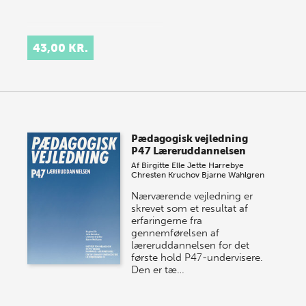
43,00 KR.
Pædagogisk vejledning
P47 Læreruddannelsen
Af
Birgitte Elle
Jette Harrebye
Chresten Kruchov
Bjarne Wahlgren
Nærværende vejledning er
skrevet som et resultat af
erfaringerne fra
gennemførelsen af
læreruddannelsen for det
første hold P47-undervisere.
Den er tæ…