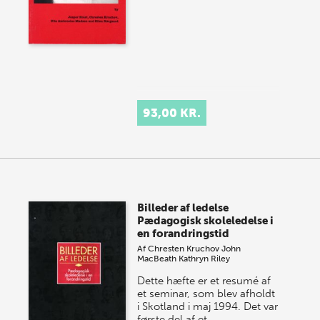
93,00 KR.
Billeder af ledelse
Pædagogisk skoleledelse i
en forandringstid
Af
Chresten Kruchov
John
MacBeath
Kathryn Riley
Dette hæfte er et resumé af
et seminar, som blev afholdt
i Skotland i maj 1994. Det var
første del af et