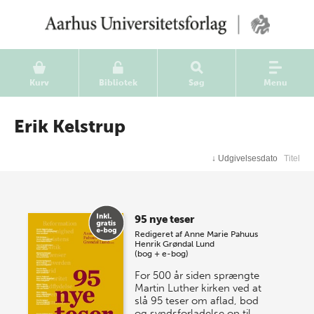
Kurv
Bibliotek
Søg
Menu
Erik Kelstrup
↓
Udgivelsesdato
Titel
95 nye teser
Redigeret af
Anne Marie Pahuus
Henrik Grøndal Lund
(bog + e-bog)
For 500 år siden sprængte
Martin Luther kirken ved at
slå 95 teser om aflad, bod
og syndsforladelse op til