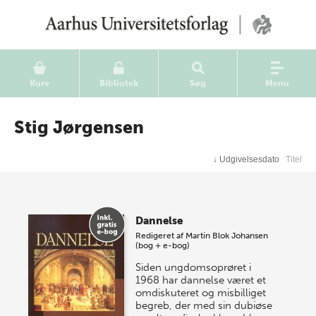
Kurv
Bibliotek
Søg
Menu
Stig Jørgensen
↓
Udgivelsesdato
Titel
Dannelse
Redigeret af
Martin Blok Johansen
(bog + e-bog)
Siden ungdomsoprøret i
1968 har dannelse været et
omdiskuteret og misbilliget
begreb, der med sin dubiøse