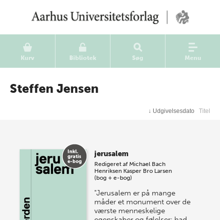
Kurv
Bibliotek
Søg
Menu
Steffen Jensen
↓
Udgivelsesdato
Titel
jerusalem
Redigeret af
Michael Bach
Henriksen
Kasper Bro Larsen
(bog + e-bog)
"Jerusalem er på mange
måder et monument over de
værste menneskelige
egenskaber og følelser: had,