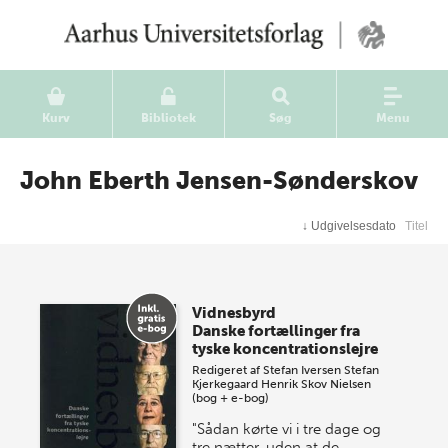
Kurv
Bibliotek
Søg
Menu
John Eberth Jensen-Sønderskov
↓
Udgivelsesdato
Titel
Vidnesbyrd
Danske fortællinger fra
tyske koncentrationslejre
Redigeret af
Stefan Iversen
Stefan
Kjerkegaard
Henrik Skov Nielsen
(bog + e-bog)
"Sådan kørte vi i tre dage og
tre nætter, uden at de