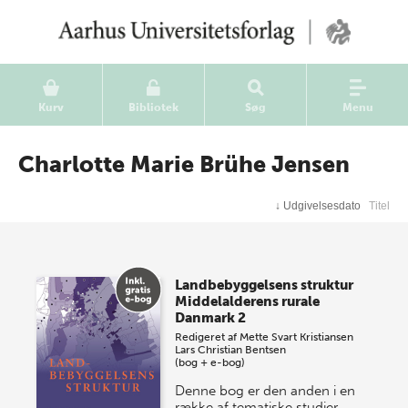
Kurv
Bibliotek
Søg
Menu
Charlotte Marie Brühe Jensen
↓
Udgivelsesdato
Titel
Landbebyggelsens struktur
Middelalderens rurale
Danmark 2
Redigeret af
Mette Svart Kristiansen
Lars Christian Bentsen
(bog + e-bog)
Denne bog er den anden i en
række af tematiske studier