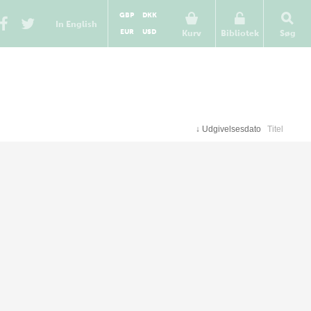
GBP
DKK
In English
EUR
USD
Kurv
Bibliotek
Søg
↓
Udgivelsesdato
Titel