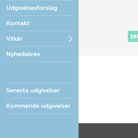
Udgivelsesforslag
Kontakt
19
Vilkår
Nyhedsbrev
Seneste udgivelser
Kommende udgivelser