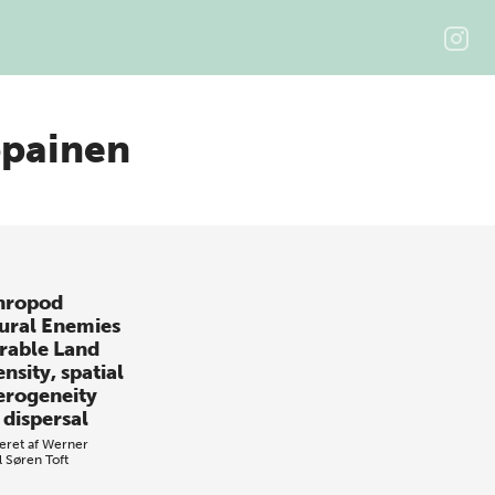
opainen
hropod
ural Enemies
Arable Land
ensity, spatial
erogeneity
 dispersal
eret af
Werner
l
Søren Toft