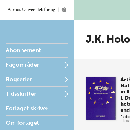
J.K. Hol
Abonnement
Fagområder
Bogserier
Art
Nat
in 
Tidsskrifter
I. D
het
Forlaget skriver
and
Redig
Riede
Om forlaget