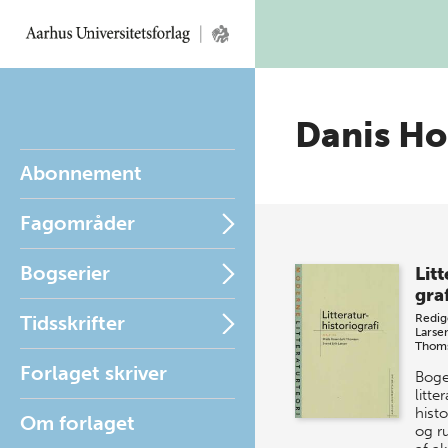
Danis Hol
Abonnement
Fagområder
Bogserier
Litt
graf
Tidsskrifter
Redig
Larse
Thom
Forlaget skriver
Boge
litte
histo
Om forlaget
og r