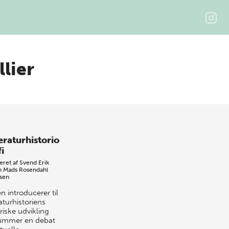
lier
eraturhistorio
i
eret af
Svend Erik
n
Mads Rosendahl
sen
n introducerer til
raturhistoriens
riske udvikling
ummer en debat