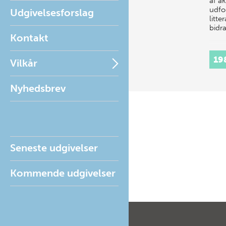
af ak
udfor
Udgivelsesforslag
litte
bidr
Kontakt
19
Vilkår
Nyhedsbrev
Seneste udgivelser
Kommende udgivelser