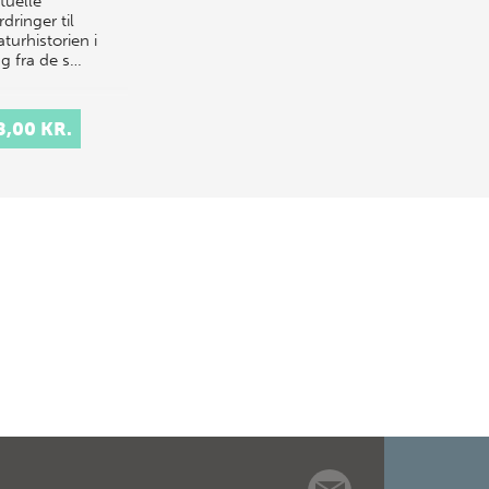
tuelle
dringer til
raturhistorien i
ag fra de s…
8,00 KR.