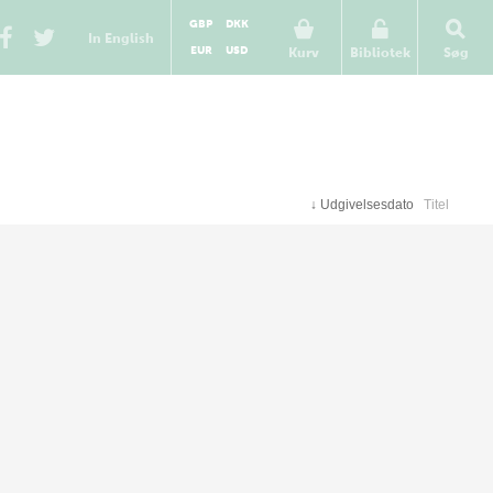
GBP
DKK
In English
EUR
USD
Kurv
Bibliotek
Søg
↓
Udgivelsesdato
Titel