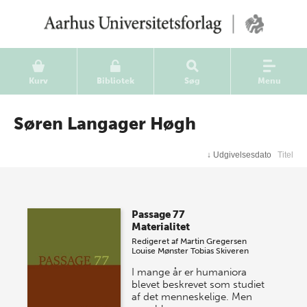
Kurv
Bibliotek
Søg
Menu
Søren Langager Høgh
↓
Udgivelsesdato
Titel
Passage 77
Materialitet
Redigeret af
Martin Gregersen
Louise Mønster
Tobias Skiveren
I mange år er humaniora
blevet beskrevet som studiet
af det menneskelige. Men