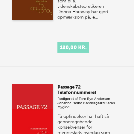
som bl.a.
videnskabsteoretikeren
Donna Haraway har gjort
opmærksom på, e…
120,00 KR.
Passage 72
Telefonnummeret
Redigeret af
Tore Rye Andersen
Johanne Helbo Bøndergaard
Sarah
Mygind
Få opfindelser har haft så
gennemgribende
konsekvenser for
menneskets hverdag som