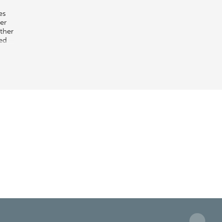
es
ger
ther
ted
f