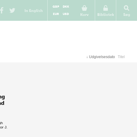
GBP
DKK
In English
EUR
USD
Kurv
Bibliotek
Søg
↓
Udgivelsesdato
Titel
ng
nd
gh
or J.