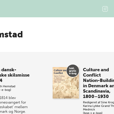
mstad
 dansk-
Culture and
ske skilsmisse
Conflict
4
Nation-Buildi
in Denmark a
th Hemstad
+ e-bog)
Scandinavia,
1800–1930
 1814 blev
nesvangert for
Redigeret af
Sine Kro
Karina Lykke Grand
Th
eskabet’ mellem
Mednick
ark og Norge.
(bog + e-bog)