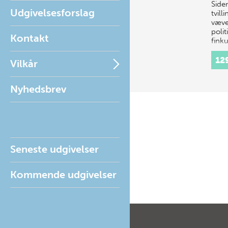
Side
Udgivelsesforslag
tvill
væve
polit
Kontakt
fink
12
Vilkår
Nyhedsbrev
Seneste udgivelser
Kommende udgivelser