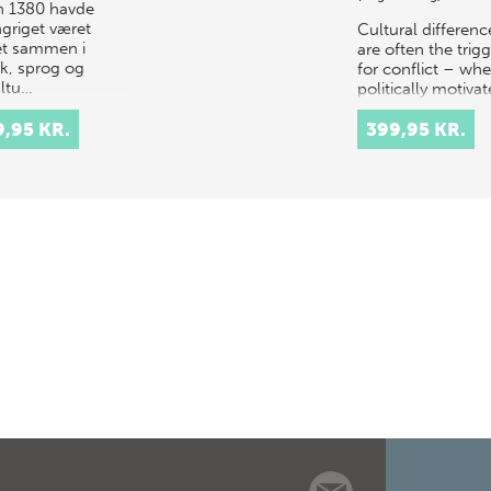
n 1380 havde
ingriget været
Cultural differenc
t sammen i
are often the trig
ik, sprog og
for conflict – whe
ultu…
politically motiva
or arising from
9,95 KR.
dissonant
399,95 KR.
understandings o
national culture.…