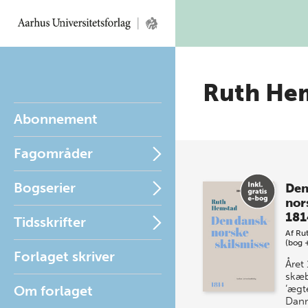
Ruth He
Abonnement
Fagområder
Bogserier
Den
nor
181
Tidsskrifter
Af
Ru
(bog 
Forlaget skriver
Året
skæb
Om forlaget
‘ægt
Danm