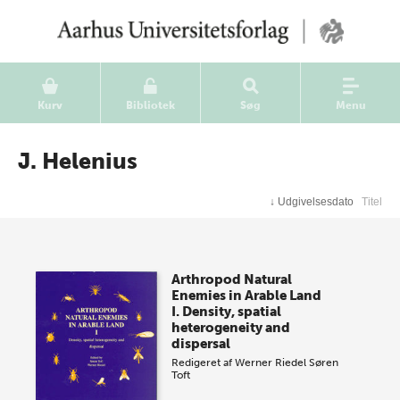
Kurv
Bibliotek
Søg
Menu
J. Helenius
↓
Udgivelsesdato
Titel
Arthropod Natural
Enemies in Arable Land
I. Density, spatial
heterogeneity and
dispersal
Redigeret af
Werner Riedel
Søren
Toft