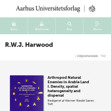
Kurv
Bibliotek
Søg
Menu
R.W.J. Harwood
↓
Udgivelsesdato
Titel
Arthropod Natural
Enemies in Arable Land
I. Density, spatial
heterogeneity and
dispersal
Redigeret af
Werner Riedel
Søren
Toft