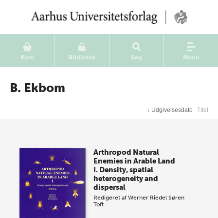
Kurv
Bibliotek
Søg
Menu
B. Ekbom
↓
Udgivelsesdato
Titel
Arthropod Natural
Enemies in Arable Land
I. Density, spatial
heterogeneity and
dispersal
Redigeret af
Werner Riedel
Søren
Toft