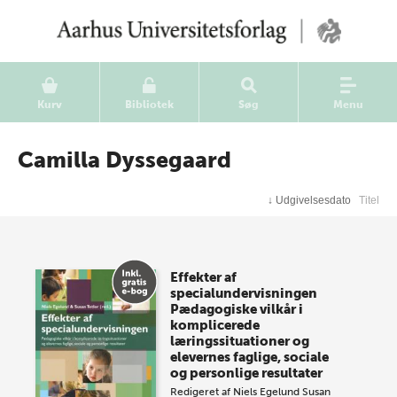
Kurv
Bibliotek
Søg
Menu
Camilla Dyssegaard
↓
Udgivelsesdato
Titel
Effekter af
specialundervisningen
Pædagogiske vilkår i
komplicerede
læringssituationer og
elevernes faglige, sociale
og personlige resultater
Redigeret af
Niels Egelund
Susan