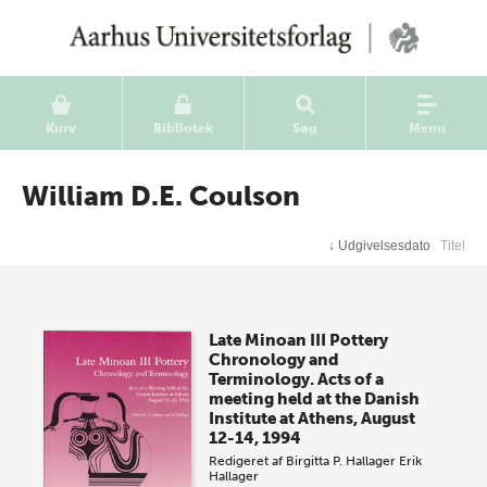
Kurv
Bibliotek
Søg
Menu
William D.E. Coulson
↓
Udgivelsesdato
Titel
Late Minoan III Pottery
Chronology and
Terminology. Acts of a
meeting held at the Danish
Institute at Athens, August
12-14, 1994
Redigeret af
Birgitta P. Hallager
Erik
Hallager