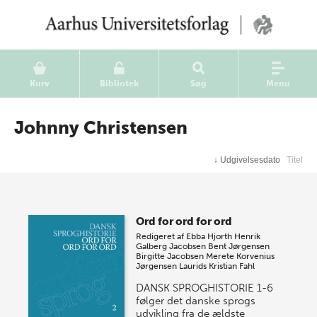
Kurv
Bibliotek
Søg
Menu
Johnny Christensen
↓
Udgivelsesdato
Titel
Ord for ord for ord
Redigeret af
Ebba Hjorth
Henrik
Galberg Jacobsen
Bent Jørgensen
Birgitte Jacobsen
Merete Korvenius
Jørgensen
Laurids Kristian Fahl
DANSK SPROGHISTORIE 1-6
følger det danske sprogs
udvikling fra de ældste