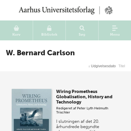
Kurv
Bibliotek
Søg
Menu
W. Bernard Carlson
↓
Udgivelsesdato
Titel
Wiring Prometheus
Globalisation, History and
Technology
Redigeret af
Peter Lyth
Helmuth
Trischler
I slutningen af det 20.
århundrede begyndte