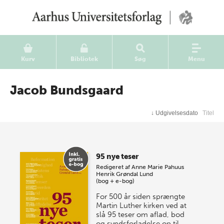
Kurv
Bibliotek
Søg
Menu
Jacob Bundsgaard
↓
Udgivelsesdato
Titel
95 nye teser
Redigeret af
Anne Marie Pahuus
Henrik Grøndal Lund
(bog + e-bog)
For 500 år siden sprængte
Martin Luther kirken ved at
slå 95 teser om aflad, bod
og syndsforladelse op til