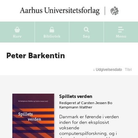
Kurv
Bibliotek
Søg
Menu
Peter Barkentin
↓
Udgivelsesdato
Titel
Spillets verden
Redigeret af
Carsten Jessen
Bo
Kampmann Walther
Danmark er førende i verden
inden for den eksplosivt
voksende
computerspilforskning, og i