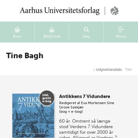
Kurv
Bibliotek
Søg
Menu
Tine Bagh
↓
Udgivelsesdato
Titel
Antikkens 7 Vidundere
Redigeret af
Eva Mortensen
Sine
Grove Saxkjær
(bog + e-bog)
60 år. Omtrent så længe
stod Verdens 7 Vidundere
samtidigt for over 2000 år
siden. Alligevel er Verdens 7