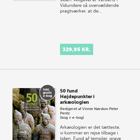
Vidundere så overvældende
pragtværker, at de…
329,95 KR.
50 fund
Højdepunkter i
arkæologien
Redigeret af
Vinnie Nørskov
Peter
Pentz
(bog + e-bog)
Arkæologien er det tætteste,
vi kommer en rejse tilbage i
tiden. Fund af templer, grave