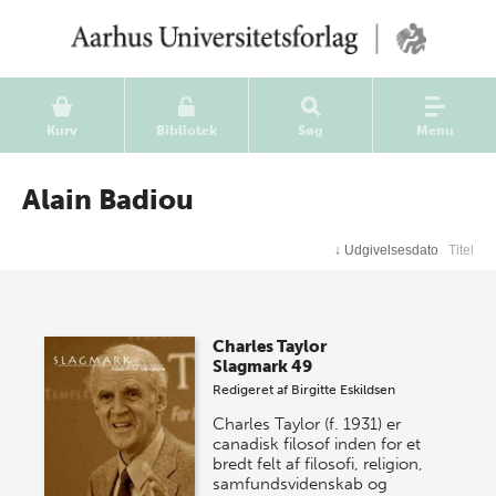
Kurv
Bibliotek
Søg
Menu
Alain Badiou
↓
Udgivelsesdato
Titel
Charles Taylor
Slagmark 49
Redigeret af
Birgitte Eskildsen
Charles Taylor (f. 1931) er
canadisk filosof inden for et
bredt felt af filosofi, religion,
samfundsvidenskab og