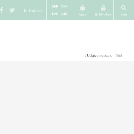
GBP
DKK
In English
EUR
USD
Kurv
Bibliotek
Søg
↓
Udgivelsesdato
Titel