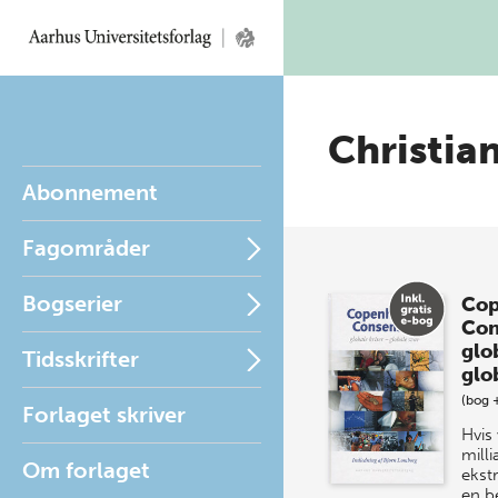
Christian
Abonnement
Fagområder
Bogserier
Cop
Con
glob
Tidsskrifter
glo
(bog 
Forlaget skriver
Hvis
milli
Om forlaget
ekstr
en b