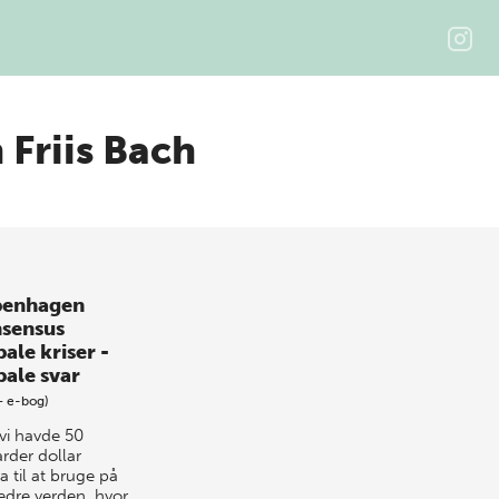
 Friis Bach
enhagen
sensus
ale kriser -
bale svar
+ e-bog)
 vi havde 50
arder dollar
a til at bruge på
edre verden, hvor