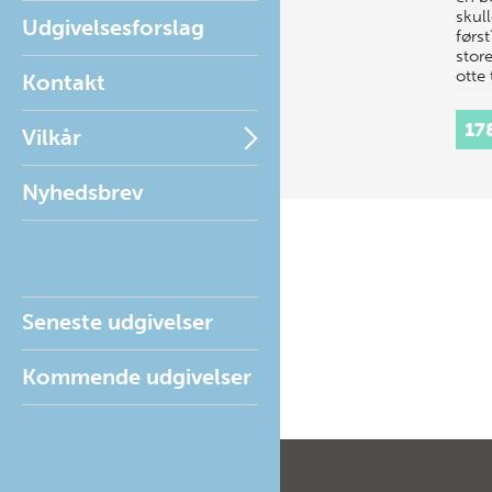
skull
Udgivelsesforslag
først
store
otte
Kontakt
17
Vilkår
Nyhedsbrev
Seneste udgivelser
Kommende udgivelser