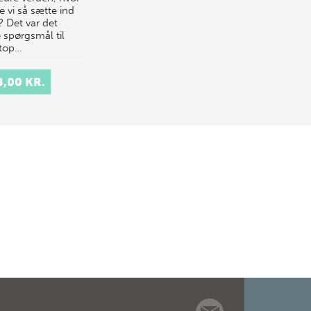
e vi så sætte ind
? Det var det
 spørgsmål til
 top…
8,00 KR.