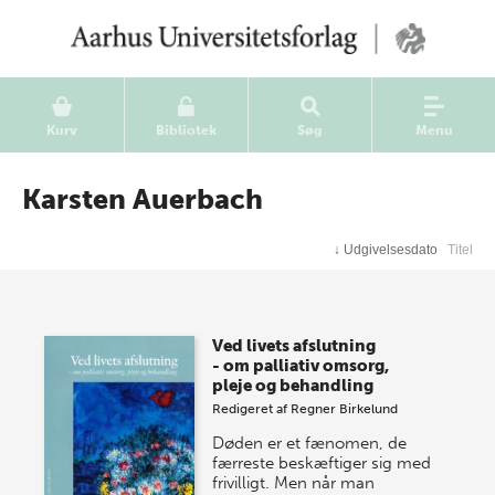
Kurv
Bibliotek
Søg
Menu
Karsten Auerbach
↓
Udgivelsesdato
Titel
Ved livets afslutning
- om palliativ omsorg,
pleje og behandling
Redigeret af
Regner Birkelund
Døden er et fænomen, de
færreste beskæftiger sig med
frivilligt. Men når man