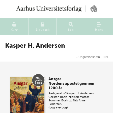
Kurv
Bibliotek
Søg
Menu
Kasper H. Andersen
↓
Udgivelsesdato
Titel
Ansgar
Nordens apostel gennem
1200 år
Redigeret af
Kasper H. Andersen
Carsten Bach-Nielsen
Mattias
Sommer Bostrup
Nils Arne
Pedersen
(bog + e-bog)