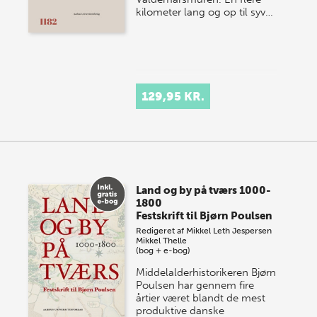
kilometer lang og op til syv…
129,95 KR.
Land og by på tværs 1000-
1800
Festskrift til Bjørn Poulsen
Redigeret af
Mikkel Leth Jespersen
Mikkel Thelle
(bog + e-bog)
Middelalderhistorikeren Bjørn
Poulsen har gen­nem fire
årtier været blandt de mest
produktive danske