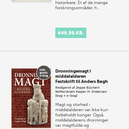
historikere. Et af de mange
forsknings­områder, h…
449,95 KR.
Dronningemagt i
middelalderen
Festskrift til Anders Bøgh
Redigeret af
Jeppe Büchert
Netterstrøm
Kasper H. Andersen
(bog + e-bog)
Magt og storhed i
middelalderen var ikke kun
forbeholdt konger. Også
middelalderens dronninger
var magtfulde og