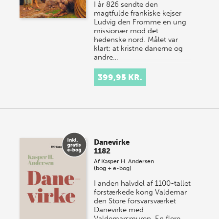
I år 826 sendte den
magtfulde frankiske kejser
Ludvig den Fromme en ung
missionær mod det
hedenske nord. Målet var
klart: at kristne danerne og
andre…
399,95 KR.
Danevirke
1182
Af
Kasper H. Andersen
(bog + e-bog)
I anden halvdel af 1100-tallet
forstærkede kong Valdemar
den Store forsvarsværket
Danevirke med
Valdemarsmuren. En flere