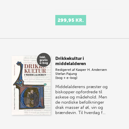
299,95 KR.
Drikkekultur i
middelalderen
Redigeret af
Kasper H. Andersen
Stefan Pajung
(bog + e-bog)
Middelalderens præster og
biskopper opfordrede til
askese og mådehold. Men
de nordiske befolkninger
drak masser af øl, vin og
brændevin. Til hverdag f…