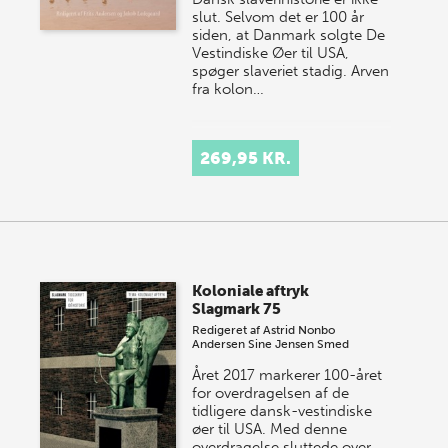
slut. Selvom det er 100 år
siden, at Danmark solgte De
Vestindiske Øer til USA,
spøger slaveriet stadig. Arven
fra kolon…
269,95 KR.
Koloniale aftryk
Slagmark 75
Redigeret af
Astrid Nonbo
Andersen
Sine Jensen Smed
Året 2017 markerer 100-året
for overdragelsen af de
tidligere dansk-vestindiske
øer til USA. Med denne
overdragelse sluttede over