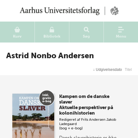
Kurv
Bibliotek
Søg
Menu
Astrid Nonbo Andersen
↓
Udgivelsesdato
Titel
Kampen om de danske
slaver
Aktuelle perspektiver på
kolonihistorien
Redigeret af
Frits Andersen
Jakob
Ladegaard
(bog + e-bog)
Dansk slaverihistorie er ikke