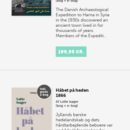
(bog + e-bog)
The Danish Archaeological
Expedition to Hama in Syria
in the 1930s discovered an
ancient town lived in for
thousands of years.
Members of the Expediti…
199,95 KR.
Håbet på heden
1866
Af
Lotte Isager
(bog + e-bog)
Jyllands barske
hedelandskab og dets
hårdtarbejdende beboere var