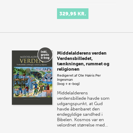
329,95 KR.
Middelalderens verden
Verdensbilledet,
tænkningen, rummet og
religionen
Redigeret af
Ole Høiris
Per
Ingesman
(bog + e-bog)
Middelalderens
verdensbillede havde som
udgangspunkt, at Gud
havde åbenbaret den
endegyldige sandhed i
Bibelen. Kosmos var en
velordnet størrelse med…