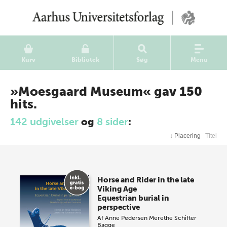
Kurv
Bibliotek
Søg
Menu
»Moesgaard Museum« gav 150
hits.
142 udgivelser
og
8 sider
:
↓
Placering
Titel
Horse and Rider in the late
Viking Age
Equestrian burial in
perspective
Af
Anne Pedersen
Merethe Schifter
Bagge