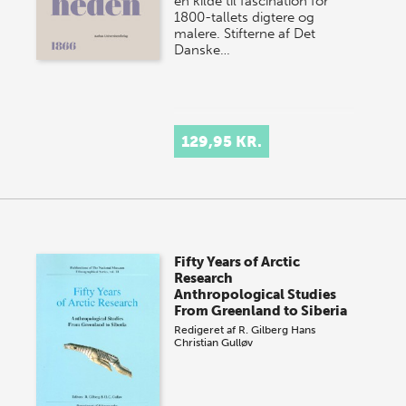
en kilde til fascination for
1800-tallets digtere og
malere. Stifterne af Det
Danske…
129,95 KR.
Fifty Years of Arctic
Research
Anthropological Studies
From Greenland to Siberia
Redigeret af
R. Gilberg
Hans
Christian Gulløv