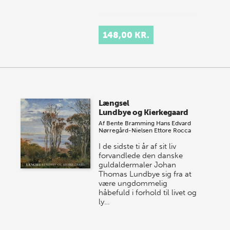
148,00 KR.
Længsel
Lundbye og Kierkegaard
Af
Bente Bramming
Hans Edvard
Nørregård-Nielsen
Ettore Rocca
I de sidste ti år af sit liv
forvandlede den danske
guldaldermaler Johan
Thomas Lundbye sig fra at
være ungdommelig
håbefuld i forhold til livet og
ly…