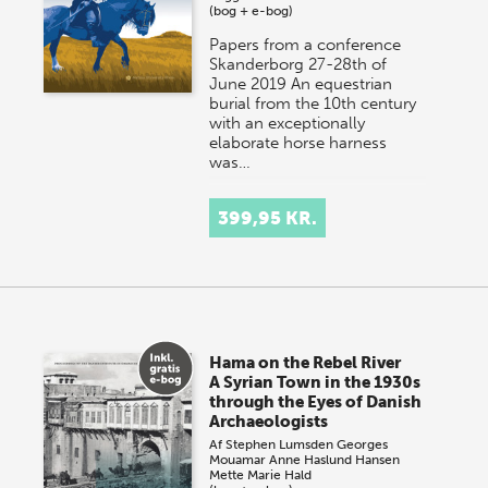
(bog + e-bog)
Papers from a conference
Skanderborg 27-28th of
June 2019 An equestrian
burial from the 10th century
with an exceptionally
elaborate horse harness
was…
399,95 KR.
Hama on the Rebel River
A Syrian Town in the 1930s
through the Eyes of Danish
Archaeologists
Af
Stephen Lumsden
Georges
Mouamar
Anne Haslund Hansen
Mette Marie Hald