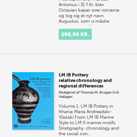
Antonius i 31 f.Kr. blev
Octavian kejser over romerne
og tog sig et nyt navn,
Augustus, som vi måske
bedre kender. Efter sejren…
298,00 KR.
LM IB Pottery
relative chronology and
regional differences
Redigeret af
Thomas M. Brogan
Erik
Hallager
Volume 1. LM IB Pottery in
Khania Maria Andreadaki-
Vlazaki From LM IB Marine
Style to LM II marine motifs.
Stratigraphy, chronology and
the social con…