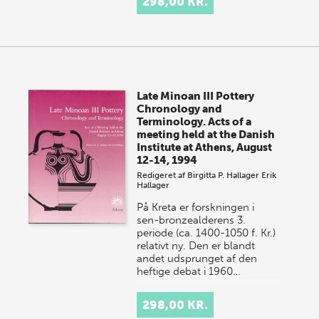
298,00 KR.
Late Minoan III Pottery
Chronology and
Terminology. Acts of a
meeting held at the Danish
Institute at Athens, August
12-14, 1994
Redigeret af
Birgitta P. Hallager
Erik
Hallager
På Kreta er forskningen i
sen-bronzealderens 3.
periode (ca. 1400-1050 f. Kr.)
relativt ny. Den er blandt
andet udsprunget af den
heftige debat i 1960…
298,00 KR.