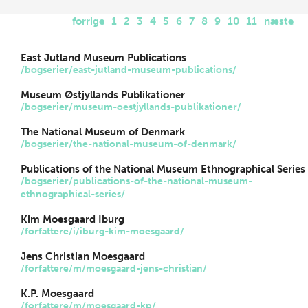
forrige
1
2
3
4
5
6
7
8
9
10
11
næste
East Jutland Museum Publications
/bogserier/east-jutland-museum-publications/
Museum Østjyllands Publikationer
/bogserier/museum-oestjyllands-publikationer/
The National Museum of Denmark
/bogserier/the-national-museum-of-denmark/
Publications of the National Museum Ethnographical Series
/bogserier/publications-of-the-national-museum-
ethnographical-series/
Kim Moesgaard Iburg
/forfattere/i/iburg-kim-moesgaard/
Jens Christian Moesgaard
/forfattere/m/moesgaard-jens-christian/
K.P. Moesgaard
/forfattere/m/moesgaard-kp/