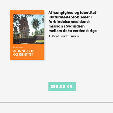
Afhængighed og identitet
Kulturmødeproblemer i
forbindelse med dansk
mission i Sydindien
mellem de to verdenskrige
Af
Bent Smidt Hansen
298,00 KR.