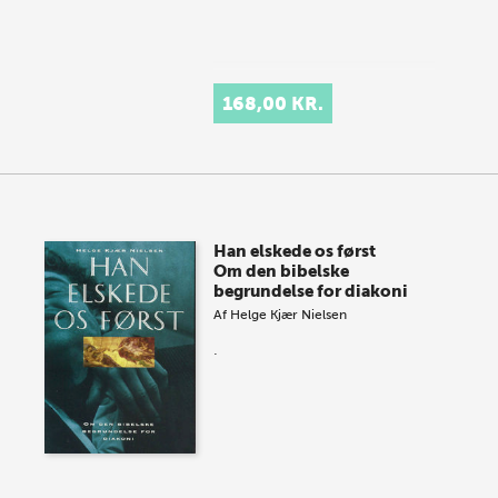
168,00 KR.
Han elskede os først
Om den bibelske
begrundelse for diakoni
Af
Helge Kjær Nielsen
.