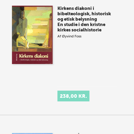
Kirkens diakoni i
bibelteologisk, historisk
og etisk belysning
En studie i den kristne
kirkes socialhistorie
Af
Øyvind Foss
238,00 KR.