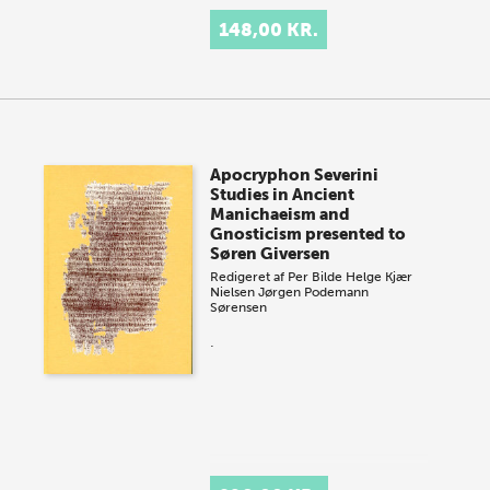
148,00 KR.
Apocryphon Severini
Studies in Ancient
Manichaeism and
Gnosticism presented to
Søren Giversen
Redigeret af
Per Bilde
Helge Kjær
Nielsen
Jørgen Podemann
Sørensen
.