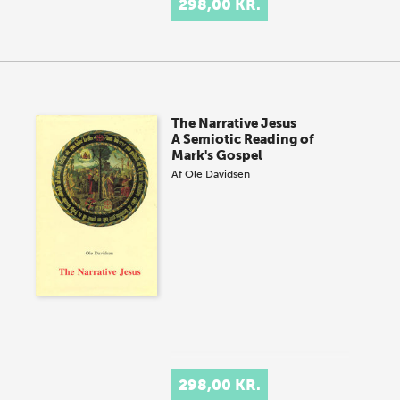
298,00 KR.
The Narrative Jesus
A Semiotic Reading of
Mark's Gospel
Af
Ole Davidsen
298,00 KR.