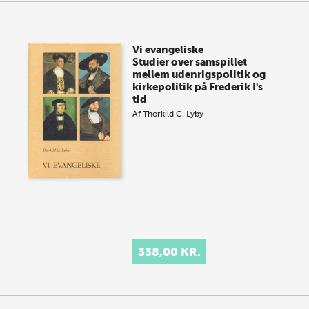
Vi evangeliske
Studier over samspillet
mellem udenrigspolitik og
kirkepolitik på Frederik I's
tid
Af
Thorkild C. Lyby
338,00 KR.