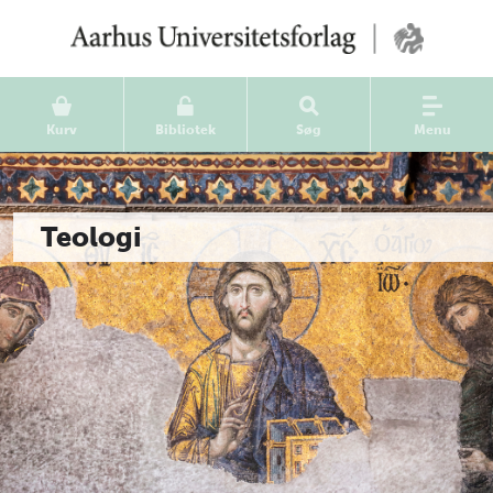
Kurv
Bibliotek
Søg
Menu
Teologi