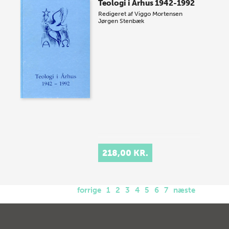
Teologi i Århus 1942-1992
Redigeret af
Viggo Mortensen
Jørgen Stenbæk
218,00 KR.
forrige
1
2
3
4
5
6
7
næste