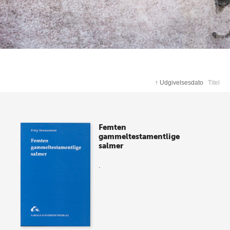
↑
Udgivelsesdato
Titel
Femten
gammeltestamentlige
salmer
.